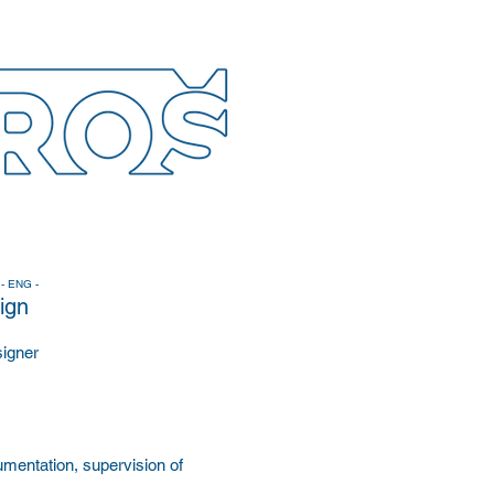
- ENG -
ign
signer
umentation, supervision of