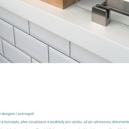
í designer / scénograf
u a konceptu, přes vizualizace a podklady pro výrobu, až po výkresovou dokumenta