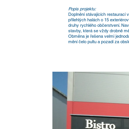
Popis projektu:
Doplnění stávajících restaurací
přilehlých halách o 15 exteriér
druhy rychlého občerstvení. Nav
stavby, která se vždy drobně mě
Obměna je řešena velmi jednod
mění čelo pultu a pozadí za obs